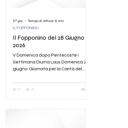
27 giu
Tempo di lettura: 6 min
IL FOPPONINO
Il Fopponino del 28 Giugno
2026
V Domenica dopo Pentecoste I
Settimana Diurna Laus Domenica 28
giugno: Giornata per la Carità del
Papa “Il Signore vi faccia crescere e
sovrabbondare nell’amore fra voi e
verso tutti” Con queste parole
dell’Apostolo Paolo vogliamo aprire il
nostro cuore in occasione della
Giornata per la Carità del Papa di
domenica 28 giugno 2026. “L’invito di
san Paolo non è solo un augurio, ma è