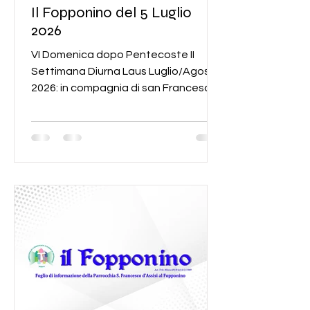
Il Fopponino del 5 Luglio
2026
VI Domenica dopo Pentecoste II
Settimana Diurna Laus Luglio/Agosto
2026: in compagnia di san Francesco
“Parigi ha ucciso Assisi” Ancora dal
libro di Chiara Mercuri: “FRANCESCO
D’ASSISI – La storia negata”,
riprendiamo l’annosa e complessa
“questione francescana” e
precisamente il problema della nostra
documentazione circa la vita di
Francesco. Fin dall’inizio fioriscono
ricordi e testimonianze che sfociano
in molti e diversi scritti; ma poi,
quando san Bonaventura diventerà M