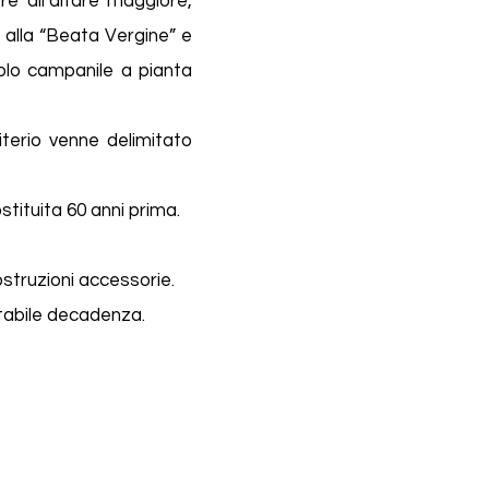
e all’altare maggiore,
a alla “Beata Vergine” e
ccolo campanile a pianta
iterio venne delimitato
stituita 60 anni prima.
struzioni accessorie.
stabile decadenza.