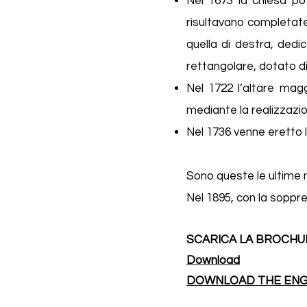
Nel 1673 la chiesa pot
risultavano completate 
quella di destra, dedic
rettangolare, dotato d
Nel 1722 l’altare magg
mediante la realizzazio
Nel 1736 venne eretto l
Sono queste le ultime 
Nel 1895, con la soppre
SCARICA LA BROCHU
Download
DOWNLOAD THE ENGL