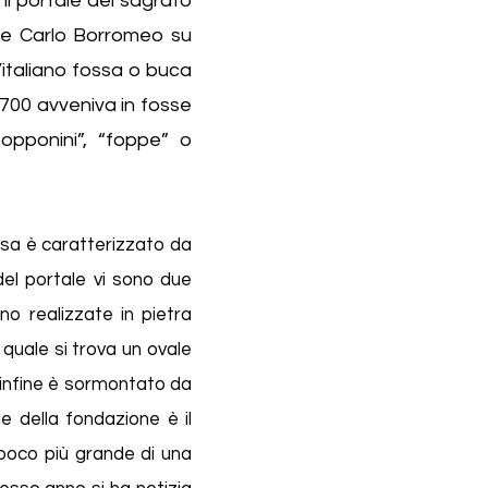
l portale del sagrato
ra e Carlo Borromeo su
l’italiano fossa o buca
 ‘700 avveniva in fosse
opponini”, “foppe” o
iesa è caratterizzato da
del portale vi sono due
o realizzate in pietra
quale si trova un ovale
infine è
sormontato da
e della fondazione è il
e poco più grande di una