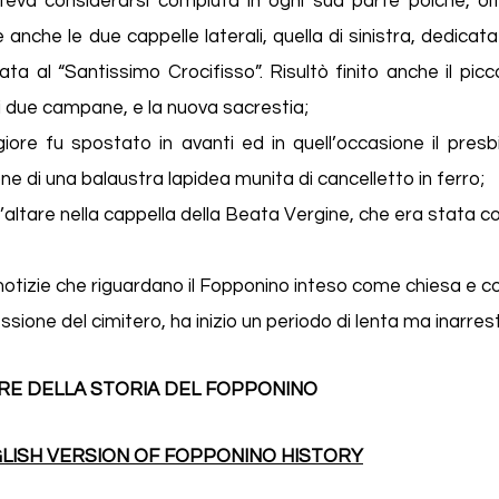
eva considerarsi compiuta in ogni sua parte poiché, oltr
anche le due cappelle laterali, quella di sinistra, dedicat
ata al “Santissimo Crocifisso”. Risultò finito anche il pi
i due campane, e la nuova sacrestia;
iore fu spostato in avanti ed in quell’occasione il presb
ne di una balaustra lapidea munita di cancelletto in ferro;
’altare nella cappella della Beata Vergine, che era stata co
notizie che riguardano il Fopponino inteso come chiesa e co
ssione del cimitero, ha inizio un periodo di lenta ma inarre
RE DELLA STORIA DEL FOPPONINO
ISH VERSION OF FOPPONINO HISTORY