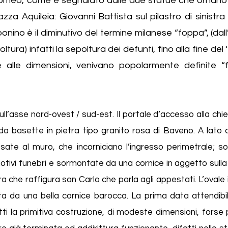
romeo, come è segnalato dalle due statue che ornano i
azza Aquileia: Giovanni Battista sul pilastro di sinist
onino è il diminutivo del termine milanese “foppa”, (dal
tura) infatti la sepoltura dei defunti, fino alla fine del
 alle dimensioni, venivano popolarmente definite “f
ll’asse nord-ovest / sud-est. Il portale d’accesso alla ch
da basette in pietra tipo granito rosa di Baveno. A lato 
te al muro, che incorniciano l’ingresso perimetrale; son
otivi funebri e sormontate da una cornice in aggetto sulla 
 che raffigura san Carlo che parla agli appestati. L’ovale 
a da una bella cornice barocca. La prima data attendibil
atti la primitiva costruzione, di modeste dimensioni, fors