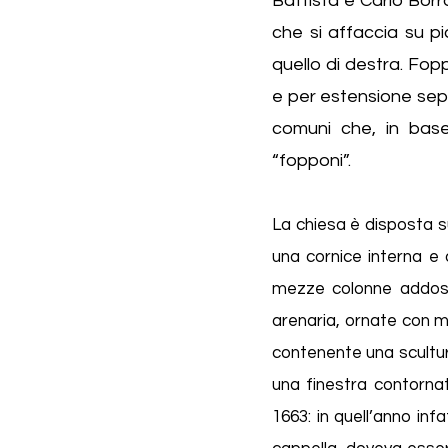
Battista e Carlo Bor
che si affaccia su pi
quello di destra. Fopp
e per estensione sepol
comuni che, in base
“fopponi”.
La chiesa è disposta su
una cornice interna e 
mezze colonne addossa
arenaria, ornate con m
contenente una scultura
una finestra contornat
1663: in quell’anno inf