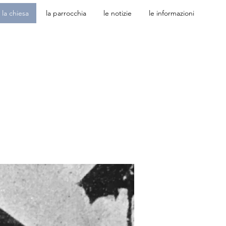
la chiesa
la parrocchia
le notizie
le informazioni