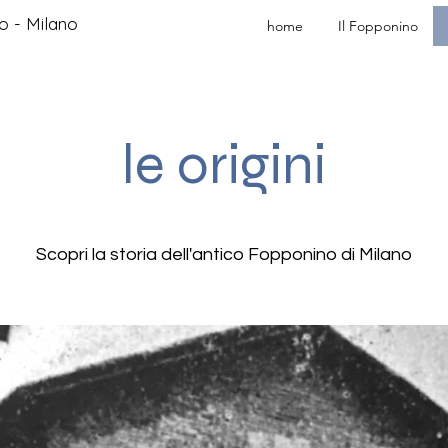
o - Milano
home
Il Fopponino
le origini
Sco​pri la storia dell'antico Fopponino di Milano