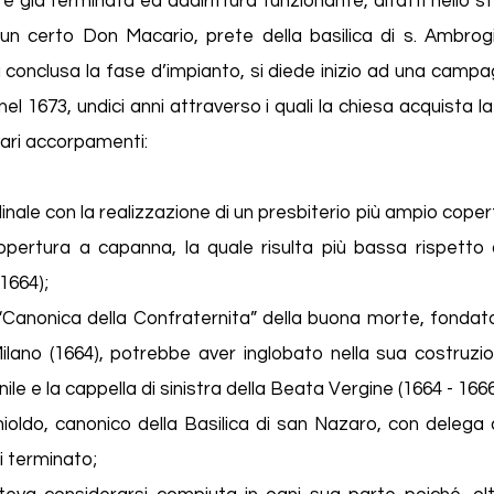
 già terminata ed addirittura funzionante, difatti nello s
n certo Don Macario, prete della basilica di s. Ambrog
 conclusa la fase d’impianto, si diede inizio ad una camp
nel 1673, undici anni attraverso i quali la chiesa acquista l
ari accorpamenti:
nale con la realizzazione di un presbiterio più ampio coper
ertura a capanna, la quale risulta più bassa rispetto al
1664);
 “Canonica della Confraternita” della buona morte, fondat
Milano (1664), potrebbe aver inglobato nella sua costruzio
 e la cappella di sinistra della Beata Vergine (1664 - 1666
oldo, canonico della Basilica di san Nazaro, con delega 
i terminato;