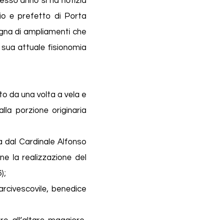
tesso anno si ha notizia
io e prefetto di Porta
agna di ampliamenti che
a sua attuale fisionomia
to da una volta a vela e
la porzione originaria
a dal Cardinale Alfonso
ne la realizzazione del
);
arcivescovile, benedice