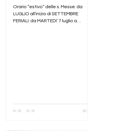
Orario “estivo” delle s. Messe: da
LUGLIO all’inizio di SETTEMBRE
FERIALI: da MARTEDI’ 7 luglio a
VENERDI’ 4 settembre la s. Messa
delle ore 9.00 sarà nella Chiesa del
Fopponino (ogni SABATO: ore 9 e poi
la s. Messa vespertina alle ore 18.30)
FESTIVI: da DOMENICA 5 luglio fino a
DOMENICA 6 settembre la s. Messa
delle 8.30 e 18.30 sarà nella Chiesa del
Fopponino la s. Messa delle ore 11
sarà nella Chiesa di san Francesco Da
domenica, 5 luglio, sospendiamo la
pubblicazione de