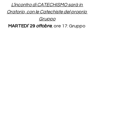
L’incontro di CATECHISMO sarà in 
Oratorio, con le Catechiste del proprio 
Gruppo
MARTEDI’ 29
 ottobre
, ore 17: Gruppo 
Cristiani (4° ANNO)
MERCOLEDI’ 30 
ottobre
, ore 17: Gruppo 
Figli (1° ANNO)
-----------------------
Lunedì 28 ottobre,
 ore 10.15: 
Conferenza di 
“san Vincenzo”
ore 18
:
Incontro del 
“Gruppo Carcere”
-----------------------
LUNEDI’ INSIEME : SEGNI di 
SPERANZA
Lunedì 28 ottobre 2024, ore 20.45, 
Teatro di via Caboto, 2
“Chiavi di lettura per camminare 
insieme agli adulti di domani”