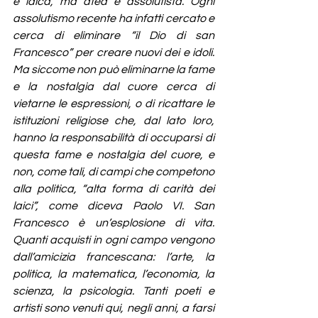
è laica, ma atea e assolutista. Ogni 
assolutismo recente ha infatti cercato e 
cerca di eliminare “il Dio di san 
Francesco” per creare nuovi dei e idoli. 
Ma siccome non può eliminarne la fame 
e la nostalgia dal cuore cerca di 
vietarne le espressioni, o di ricattare le 
istituzioni religiose che, dal lato loro, 
hanno la responsabilità di occuparsi di 
questa fame e nostalgia del cuore, e 
non, come tali, di campi che competono 
alla politica, “alta forma di carità dei 
laici”, come diceva Paolo VI. San 
Francesco è un’esplosione di vita. 
Quanti acquisti in ogni campo vengono 
dall’amicizia francescana: l’arte, la 
politica, la matematica, l’economia, la 
scienza, la psicologia. Tanti poeti e 
artisti sono venuti qui, negli anni, a farsi 