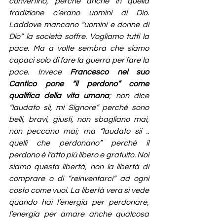
convertirlo, perché anche in quella 
tradizione c’erano uomini di Dio. 
Laddove mancano “uomini e donne di 
Dio” la società soffre. Vogliamo tutti la 
pace. Ma a volte sembra che siamo 
capaci solo di fare la guerra per fare la 
pace. Invece 
Francesco
nel suo 
Cantico pone “il perdono” come 
qualifica della vita umana
; non dice 
“laudato sii, mi Signore” perché sono 
belli, bravi, giusti, non sbagliano mai, 
non peccano mai; ma “laudato sii .. 
quelli che perdonano” perché il 
perdono è l’atto più libero e gratuito. Noi 
siamo questa libertà, non la libertà di 
comprare o di “reinventarci” ad ogni 
costo come vuoi. La libertà vera si vede 
quando hai l’energia per perdonare, 
l’energia per amare anche qualcosa 