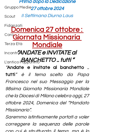
Prima dopo la Dedicazione
Gruppo Medie
27 ottobre 2024
II Settimana Diurna Laus
Scout
Fidanzati
Domenica 27 ottobre : 
Coro
Giornata Missionaria 
Mondiale
Terza Età
“ANDATE e INVITATE al 
Incontri
BANCHETTO .. tutti ”
L'antico Fopponino
“
Andate e invitate al banchetto .. 
tutti
” è il tema scelto da Papa 
Francesco nel suo Messaggio per la 
98sima Giornata Missionaria Mondiale 
che la Diocesi di Milano celebra oggi, 27 
ottobre 2024, Domenica del “Mandato 
Missionario”.
Saremmo istintivamente portati a voler 
correggere la sequenza delle parole 
con cui è strutturato il tema, ma è lo 