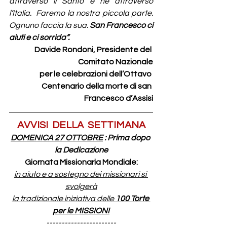
attraversò il Santo e ne attraversò 
l’Italia.  Faremo la nostra piccola parte. 
Ognuno faccia la sua. 
San Francesco ci 
aiuti e ci sorrida”.
Davide Rondoni, Presidente del 
Comitato Nazionale
per le celebrazioni dell’Ottavo 
Centenario della morte di san 
Francesco d’Assisi
AVVISI  DELLA  SETTIMANA
DOMENICA 27 OTTOBRE
 : Prima dopo 
la Dedicazione
Giornata Missionaria Mondiale:
in aiuto e a sostegno dei missionari si 
svolgerà
la tradizionale iniziativa delle 
100 Torte 
per le MISSIONI
-----------------------