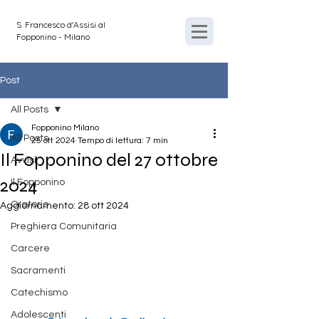
S. Francesco d'Assisi al
Fopponino - Milano
Post
All Posts
Fopponino Milano
All Posts
25 ott 2024
Tempo di lettura: 7 min
Il Fopponino del 27 ottobre
Avvisi
2024
Il Fopponino
Oratorio
Aggiornamento:
28 ott 2024
Preghiera Comunitaria
Carcere
Sacramenti
Catechismo
Adolescenti