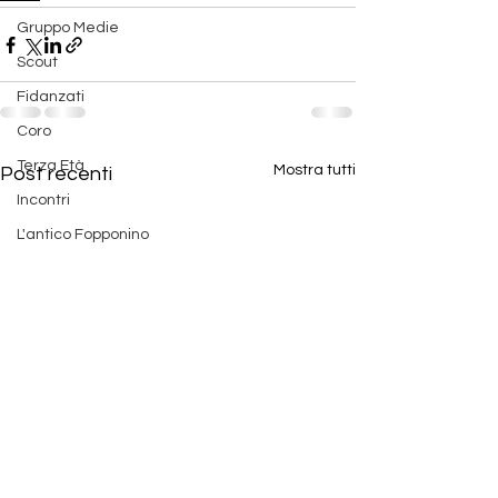
Gruppo Medie
Scout
Fidanzati
Coro
Terza Età
Mostra tutti
Post recenti
Incontri
L'antico Fopponino