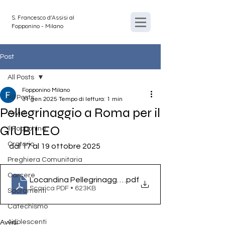
S. Francesco d'Assisi al
Fopponino - Milano
Post
All Posts
Fopponino Milano
All Posts
31 gen 2025
Tempo di lettura: 1 min
Pellegrinaggio a Roma per il
Avvisi
GIUBILEO
Il Fopponino
Oratorio
dal 17 al 19 ottobre 2025
Preghiera Comunitaria
Carcere
Locandina Pellegrinaggio Roma
.pdf
Scarica PDF • 623KB
Sacramenti
Catechismo
Adolescenti
Avvisi