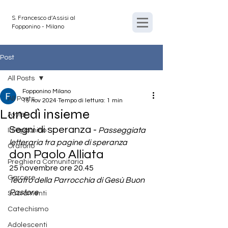
S. Francesco d'Assisi al
Fopponino - Milano
Post
All Posts
Fopponino Milano
All Posts
15 nov 2024
Tempo di lettura: 1 min
Lunedì insieme
Avvisi
Segni di speranza -
Passeggiata 
Il Fopponino
letteraria tra pagine di speranza
Oratorio
don Paolo Alliata
Preghiera Comunitaria
25 novembre ore 20.45
Carcere
Teatro della Parrocchia di Gesù Buon 
Pastore
Sacramenti
Catechismo
Adolescenti