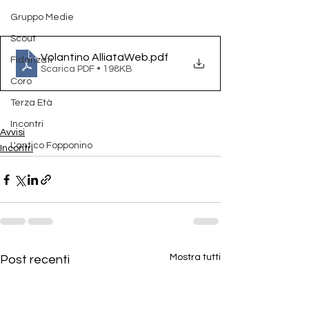
Gruppo Medie
Scout
Volantino AlliataWeb
.pdf
Fidanzati
Scarica PDF • 198KB
Coro
Terza Età
Incontri
Avvisi
L'antico Fopponino
Incontri
Mostra tutti
Post recenti