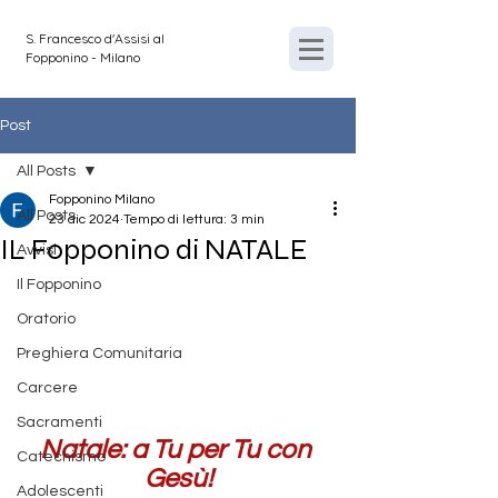
S. Francesco d'Assisi al
Fopponino - Milano
Post
All Posts
Fopponino Milano
All Posts
23 dic 2024
Tempo di lettura: 3 min
IL Fopponino di NATALE
Avvisi
Il Fopponino
Oratorio
Preghiera Comunitaria
Carcere
Sacramenti
Natale: a Tu per Tu con 
Catechismo
Gesù!
Adolescenti