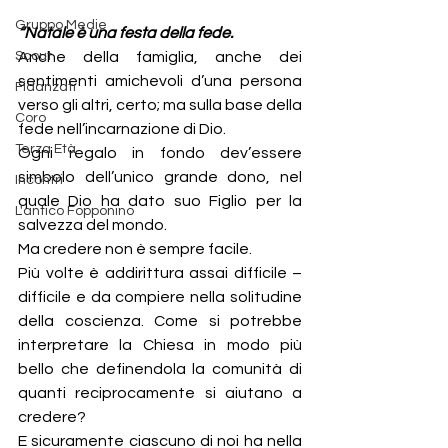
Gruppo Medie
“Natale è una festa della fede.
Scout
Anche della famiglia, anche dei 
sentimenti amichevoli d’una persona 
Fidanzati
verso gli altri, certo; ma sulla base della 
Coro
fede nell’incarnazione di Dio.
Terza Età
Ogni regalo in fondo dev’essere 
simbolo dell’unico grande dono, nel 
Incontri
quale Dio ha dato suo Figlio per la 
L'antico Fopponino
salvezza del mondo.
Ma credere non è sempre facile.
Più volte è addirittura assai difficile – 
difficile e da compiere nella solitudine 
della coscienza. Come si potrebbe 
interpretare la Chiesa in modo più 
bello che definendola la comunità di 
quanti reciprocamente si aiutano a 
credere?
E sicuramente ciascuno di noi ha nella 