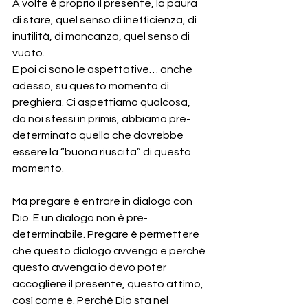
A volte è proprio il presente, la paura 
di stare, quel senso di inefficienza, di 
inutilità, di mancanza, quel senso di 
vuoto.
E poi ci sono le aspettative… anche 
adesso, su questo momento di 
preghiera. Ci aspettiamo qualcosa, 
da noi stessi in primis, abbiamo pre-
determinato quella che dovrebbe 
essere la “buona riuscita” di questo 
momento.
Ma pregare è entrare in dialogo con 
Dio. E un dialogo non è pre-
determinabile. Pregare è permettere 
che questo dialogo avvenga e perché 
questo avvenga io devo poter 
accogliere il presente, questo attimo, 
così come è. Perché Dio sta nel 