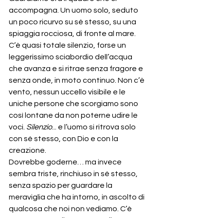
accompagna. Un uomo solo, seduto 
un poco ricurvo su sé stesso, su una 
spiaggia rocciosa, di fronte al mare.
C’è quasi totale silenzio, forse un 
leggerissimo sciabordio dell’acqua 
che avanza e si ritrae senza fragore e 
senza onde, in moto continuo. Non c’è 
vento, nessun uccello visibile e le 
uniche persone che scorgiamo sono 
così lontane da non poterne udire le 
voci. 
Silenzio
... e l’uomo si ritrova solo 
con sé stesso, con Dio e con la 
creazione.
Dovrebbe goderne… ma invece 
sembra triste, rinchiuso in sé stesso, 
senza spazio per guardare la 
meraviglia che ha intorno, in ascolto di 
qualcosa che noi non vediamo. C’è 