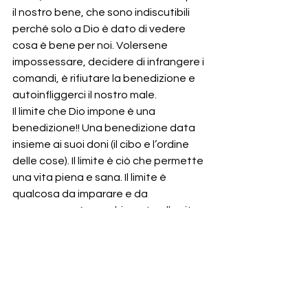
il nostro bene, che sono indiscutibili 
perché solo a Dio è dato di vedere 
cosa è bene per noi. Volersene 
impossessare, decidere di infrangere i 
comandi, è rifiutare la benedizione e 
autoinfliggerci il nostro male.
Il limite che Dio impone è una 
benedizione!! Una benedizione data 
insieme ai suoi doni (il cibo e l’ordine 
delle cose). Il limite è ciò che permette 
una vita piena e sana. Il limite è 
qualcosa da imparare e da 
apprezzare , è una chiamata alla vita, 
non una limitazione di essa.
Ma a questo punto, guardando 
questa creazione che finora è stata 
celebrata e definita come bella, 
buona, Dio dice che c’è qualcosa che 