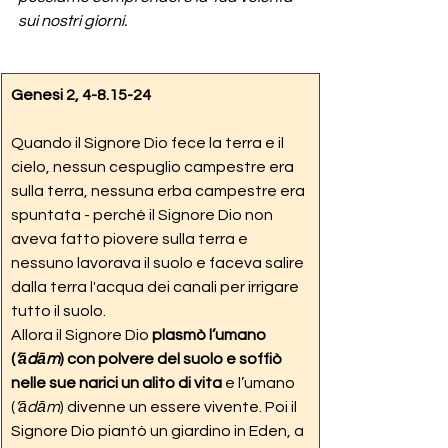
sui nostri giorni.
Genesi 2, 4-8.15-24
Quando il Signore Dio fece la terra e il 
cielo, nessun cespuglio campestre era 
sulla terra, nessuna erba campestre era 
spuntata - perché il Signore Dio non 
aveva fatto piovere sulla terra e 
nessuno lavorava il suolo e faceva salire 
dalla terra l'acqua dei canali per irrigare 
tutto il suolo.
Allora il Signore Dio 
plasmò l’umano 
(
’ādām
) con polvere del suolo e soffiò 
nelle sue narici un alito di vita
 e l’umano 
(
’ādām
) divenne un essere vivente. Poi il 
Signore Dio piantò un giardino in Eden, a 