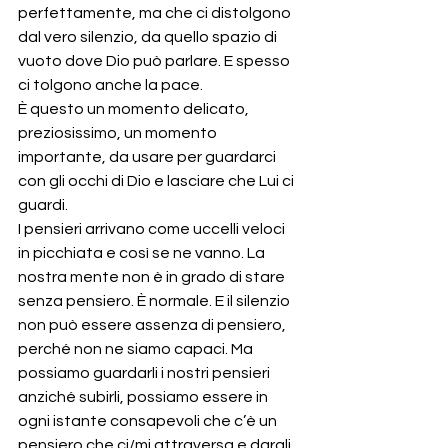
perfettamente, ma che ci distolgono 
dal vero silenzio, da quello spazio di 
vuoto dove Dio può parlare. E spesso 
ci tolgono anche la pace.
È questo un momento delicato, 
preziosissimo, un momento 
importante, da usare per guardarci 
con gli occhi di Dio e lasciare che Lui ci 
guardi.
I pensieri arrivano come uccelli veloci 
in picchiata e così se ne vanno. La 
nostra mente non è in grado di stare 
senza pensiero. È normale. E il silenzio 
non può essere assenza di pensiero, 
perché non ne siamo capaci. Ma 
possiamo guardarli i nostri pensieri 
anziché subirli, possiamo essere in 
ogni istante consapevoli che c’è un 
pensiero che ci/mi attraversa e dargli 