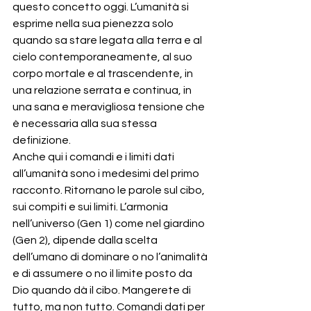
questo concetto oggi. L’umanità si 
esprime nella sua pienezza solo 
quando sa stare legata alla terra e al 
cielo contemporaneamente, al suo 
corpo mortale e al trascendente, in 
una relazione serrata e continua, in 
una sana e meravigliosa tensione che 
è necessaria alla sua stessa 
definizione.
Anche qui i comandi e i limiti dati 
all’umanità sono i medesimi del primo 
racconto. Ritornano le parole sul cibo, 
sui compiti e sui limiti. L’armonia 
nell’universo (Gen 1) come nel giardino 
(Gen 2), dipende dalla scelta 
dell’umano di dominare o no l’animalità 
e di assumere o no il limite posto da 
Dio quando dà il cibo. Mangerete di 
tutto, ma non tutto. Comandi dati per 