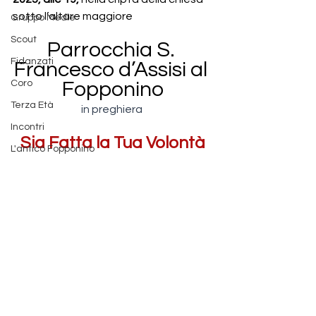
sotto l’altare maggiore
Gruppo Medie
Scout
Parrocchia S. 
Fidanzati
Francesco d’Assisi al 
Coro
Fopponino
Terza Età
in preghiera 
Incontri
Sia Fatta la Tua Volontà
L'antico Fopponino