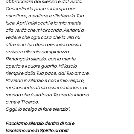
abbracciare dal silenzio e dal vuoto. 
Concedimi la pace e il tempo per 
ascoltare, meditare e riflettere la Tua 
luce. Apri i miei occhi e la mia mente 
alla verità che mi circonda. Aiutami a 
vedere che ogni cosa che la vita mi 
offre è un Tuo dono perché io possa 
arrivare alla mia compiutezza. 
Rimango in silenzio, con la mente 
aperta e il cuore guarito. Mi lascio 
riempire dalla Tua pace, dal Tuo amore. 
Mi siedo in silenzio e con il mio respiro, 
mi riconnetto al mio essere interiore, al 
mondo che è stato da Te creato intorno 
a me e Ti cerco.
Oggi, io scelgo di fare silenzio”.
Facciamo silenzio dentro di noi e 
lasciamo che lo Spirito ci abiti