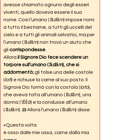
avesse chiamato ognuno degli esseri 
viventi, quello doveva essere il suo 
nome.
Così l’umano (
’ādām
) impose nomi 
a tutto il bestiame, a tutti gli uccelli del 
cielo e a tutti gli animali selvatici, ma per 
l’umano (
’ādām
) non trovò un aiuto che 
gli 
corrispondesse
.
Allora 
il Signore Dio fece scendere un 
torpore sull’umano (
’ādām
), che si 
addormentò; 
gli tolse una delle costole 
(
lati
) e richiuse la carne al suo posto. Il 
Signore Dio formò con la costola (
lato
), 
che aveva tolta all’umano (
’ādām
), una 
donna (‘
iššâ
) e la condusse all’umano 
(
’ādām
). 
Allora l’umano (
’ādām
) disse:
23
«Questa volta
è osso dalle mie ossa, carne dalla mia 