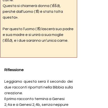
carne.
Questa si chiamerà donna (‘
iššâ
),
perché dall’uomo (
‘îš
) è stata tolta 
questa».
Per questo l’uomo (
‘îš
) lascerà suo padre 
e sua madre e si unirà a sua moglie 
(‘
iššâ
), e i due saranno un’unica carne.
Riflessione
Leggiamo questa sera il secondo dei 
due racconti riportati nella Bibbia sulla 
creazione.
Il primo racconto termina a Genesi 
2,4a e a Genesi 2,4b, senza neppure 