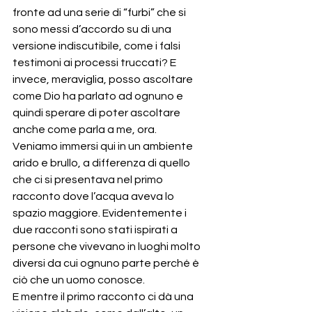
fronte ad una serie di “furbi” che si 
sono messi d’accordo su di una 
versione indiscutibile, come i falsi 
testimoni ai processi truccati? E 
invece, meraviglia, posso ascoltare 
come Dio ha parlato ad ognuno e 
quindi sperare di poter ascoltare 
anche come parla a me, ora.
Veniamo immersi qui in un ambiente 
arido e brullo, a differenza di quello 
che ci si presentava nel primo 
racconto dove l’acqua aveva lo 
spazio maggiore. Evidentemente i 
due racconti sono stati ispirati a 
persone che vivevano in luoghi molto 
diversi da cui ognuno parte perché è 
ciò che un uomo conosce.
E mentre il primo racconto ci dà una 