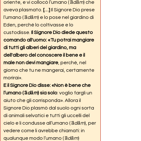
oriente, e vi collocò l’umano (
’ādām
) che 
aveva plasmato. 
[…] 
Il Signore Dio prese 
l’umano (
’ādām
) e lo pose nel giardino di 
Eden, perché lo coltivasse e lo 
custodisse. 
Il Signore Dio diede questo 
comando all'uomo: «Tu potrai mangiare 
di tutti gli alberi del giardino, ma 
dell'albero del conoscere il bene e il 
male non devi mangiare
, perché, nel 
giorno che tu ne mangerai, certamente 
morirai».
E il Signore Dio disse: «Non è bene che 
l’umano (
’ādām
) sia solo
: voglio fargli un 
aiuto che gli corrisponda». Allora il 
Signore Dio plasmò dal suolo ogni sorta 
di animali selvatici e tutti gli uccelli del 
cielo e li condusse all’umano (
’ādām
), per 
vedere come li avrebbe chiamati: in 
qualunque modo l’umano (
’ādām
) 