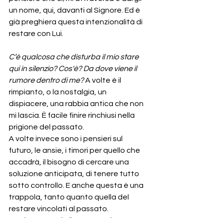
un nome, qui, davanti al Signore. Ed è 
già preghiera questa intenzionalità di 
restare con Lui.
C’è qualcosa che disturba il mio stare 
qui in silenzio? Cos'è? Da dove viene il 
rumore dentro di me?
 A volte è il 
rimpianto, o la nostalgia, un 
dispiacere, una rabbia antica che non 
mi lascia. È facile finire rinchiusi nella 
prigione del passato.
A volte invece sono i pensieri sul 
futuro, le ansie, i timori per quello che 
accadrà, il bisogno di cercare una 
soluzione anticipata, di tenere tutto 
sotto controllo. E anche questa è una 
trappola, tanto quanto quella del 
restare vincolati al passato.