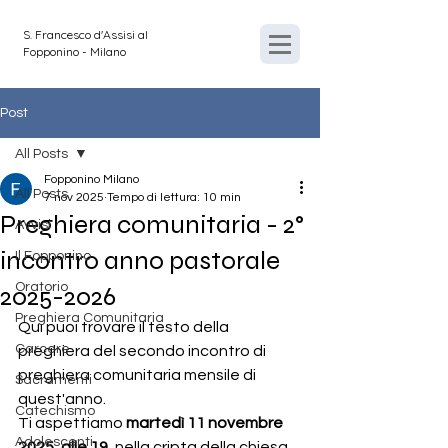
S. Francesco d'Assisi al
Fopponino - Milano
Post
All Posts
Fopponino Milano
All Posts
7 nov 2025
Tempo di lettura: 10 min
Preghiera comunitaria - 2°
Avvisi
incontro anno pastorale
Il Fopponino
Oratorio
2025-2026
Preghiera Comunitaria
Qui puoi trovare il testo della 
Carcere
preghiera del secondo incontro di 
preghiera comunitaria mensile di 
Sacramenti
quest'anno. 
Catechismo
Ti aspettiamo 
martedì 11 novembre 
Adolescenti
2025, alle 19, 
nella cripta della chiesa 