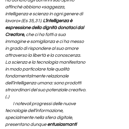
ha donato agli uomini il suo Spirito 
affinché abbiano 
«saggezza, 
intelligenza e scienza in ogni genere di 
lavoro» (
Es 35,31). 
L’intelligenza è 
espressione della dignità donataci dal 
Creatore,
 che ci ha fatti a sua 
immagine e somiglianza e ci ha messo 
in grado di rispondere al suo amore 
attraverso la libertà e la conoscenza. 
La scienza e la tecnologia manifestano 
in modo particolare tale qualità 
fondamentalmente relazionale 
dell’intelligenza umana: sono prodotti 
straordinari del suo potenziale creativo. 
(..)
         I notevoli progressi delle nuove 
tecnologie dell’informazione, 
specialmente nella sfera digitale, 
presentano dunque 
entusiasmanti 