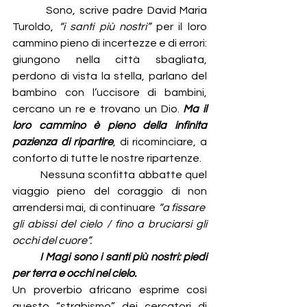
        Sono, scrive padre David Maria 
Turoldo,
 “i santi più nostri”
 per il loro 
cammino pieno di incertezze e di errori: 
giungono nella città sbagliata, 
perdono di vista la stella, parlano del 
bambino con l’uccisore di bambini, 
cercano un re e trovano un Dio.
 Ma il 
loro cammino è pieno della infinita 
pazienza di ripartire
, di ricominciare, a 
conforto di tutte le nostre ripartenze.
        Nessuna sconfitta abbatte quel 
viaggio pieno del coraggio di non 
arrendersi mai, di continuare 
“a fissare  
gli abissi del cielo / fino a bruciarsi gli 
occhi del cuore”.
 I Magi sono i santi più nostri: piedi 
per terra e occhi nel cielo.
Un proverbio africano esprime così 
questo “strabismo” dei cercatori di 