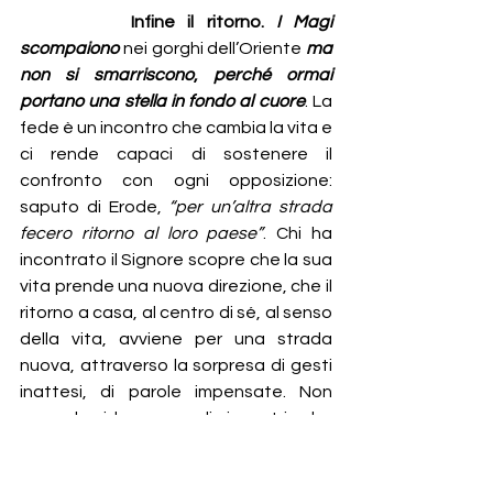
Infine il ritorno. 
I Magi 
scompaiono
 nei gorghi dell’Oriente 
ma 
non si smarriscono
, 
perché ormai 
portano una stella in fondo al cuore
. La 
fede è un incontro che cambia la vita e 
ci rende capaci di sostenere il 
confronto con ogni opposizione: 
saputo di Erode, 
“per un’altra strada 
fecero ritorno al loro paese”
. Chi ha 
incontrato il Signore scopre che la sua 
vita prende una nuova direzione, che il 
ritorno a casa, al centro di sé, al senso 
della vita, avviene per una strada 
nuova, attraverso la sorpresa di gesti 
inattesi, di parole impensate. Non 
sono le idee ma gli incontri che 
cambiano la vita e se noi facciamo 
così fatica a cambiare, forse ciò 