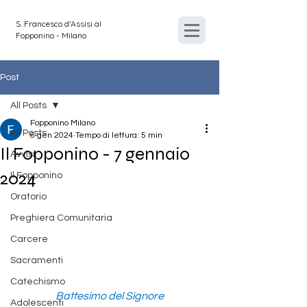
S. Francesco d'Assisi al
Fopponino - Milano
Post
All Posts
Fopponino Milano
All Posts
8 gen 2024
Tempo di lettura: 5 min
Il Fopponino - 7 gennaio
Avvisi
2024
Il Fopponino
Oratorio
Preghiera Comunitaria
Carcere
Sacramenti
Catechismo
Battesimo del Signore
Adolescenti