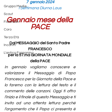
7  gennaio 2024
Gruppo Medie
I Settimana Diurna Laus
Scout
Gennaio mese della 
Fidanzati
PACE
Coro
Terza Età
Dal MESSAGGIO del Santo Padre 
Incontri
FRANCESCO
L'antico Fopponino
per la 57.ma GIORNATA MONDIALE 
della PACE
In gennaio vogliamo conoscere e 
valorizzare il Messaggio di Papa 
Francesco per la Giornata della Pace e 
lo faremo con la lettura del testo e il 
commento delle canzoni. Oggi ti offro 
l’inizio e il finale di questo Messaggio e ti 
invito ad una attenta lettura perché 
l’argomento che il Papa ci presenta è 