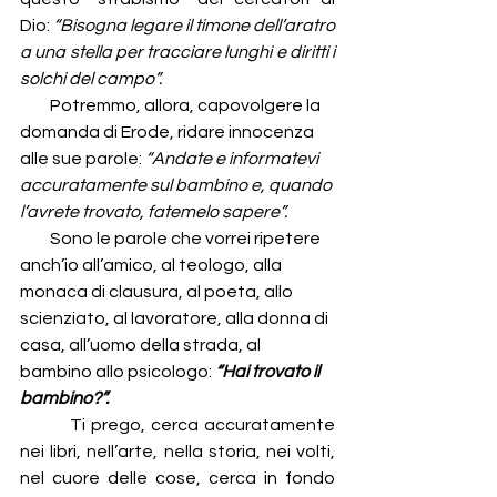
Dio: 
“Bisogna legare il timone dell’aratro 
a una stella per tracciare lunghi e diritti i 
solchi del campo”.
        Potremmo, allora, capovolgere la 
domanda di Erode, ridare innocenza 
alle sue parole: 
“Andate e informatevi 
accuratamente sul bambino e, quando 
l’avrete trovato, fatemelo sapere”.
        Sono le parole che vorrei ripetere 
anch’io all’amico, al teologo, alla 
monaca di clausura, al poeta, allo 
scienziato, al lavoratore, alla donna di 
casa, all’uomo della strada, al 
bambino allo psicologo: 
“Hai trovato il 
bambino?”.
Ti prego, cerca accuratamente 
nei libri, nell’arte, nella storia, nei volti, 
nel cuore delle cose, cerca in fondo 