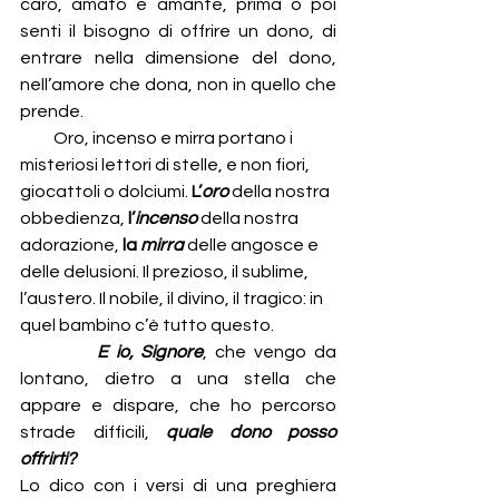
caro, amato e amante, prima o poi 
senti il bisogno di offrire un dono, di 
entrare nella dimensione del dono, 
nell’amore che dona, non in quello che 
prende.
          Oro, incenso e mirra portano i 
misteriosi lettori di stelle, e non fiori, 
giocattoli o dolciumi. 
L’
oro
della nostra 
obbedienza,
 l’
incenso
 della nostra 
adorazione, 
la 
mirra
 delle angosce e 
delle delusioni. Il prezioso, il sublime, 
l’austero. Il nobile, il divino, il tragico: in 
quel bambino c’è tutto questo.
E io, Signore
, che vengo da 
lontano, dietro a una stella che 
appare e dispare, che ho percorso 
strade difficili, 
quale dono posso 
offrirti?
Lo dico con i versi di una preghiera 