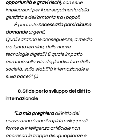
opportunità e gravi rischi,
 con serie 
implicazioni per il perseguimento della 
giustizia e dell’armonia tra i popoli.
         È pertanto 
necessario porsi alcune 
domande 
urgenti.
Quali saranno le conseguenze, a medio 
e a lungo termine, delle nuove 
tecnologie digitali? E quale impatto 
avranno sulla vita degli individui e della 
società, sulla stabilità internazionale e 
sulla pace?” (..)
	8. 
Sfide per lo sviluppo del diritto 
internazionale
“
La mia preghiera 
all’inizio del 
nuovo anno è che il rapido sviluppo di 
forme di intelligenza artificiale non 
accresca le troppe disuguaglianze e 