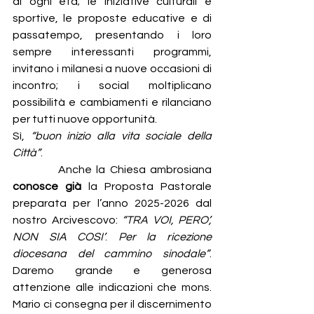
di ogni età; le iniziative culturali e 
sportive, le proposte educative e di 
passatempo, presentando i loro 
sempre interessanti programmi, 
invitano i milanesi a nuove occasioni di 
incontro; i social moltiplicano 
possibilità e cambiamenti e rilanciano 
per tutti nuove opportunità.
Sì, 
“buon inizio alla vita sociale della 
Città”
.
          Anche la Chiesa ambrosiana 
conosce
già
 la Proposta Pastorale 
preparata per l’anno 2025-2026 dal 
nostro Arcivescovo: 
“TRA VOI, PERO’, 
NON SIA COSI’
.
 Per la ricezione 
diocesana del cammino sinodale”
. 
Daremo grande e generosa 
attenzione alle indicazioni che mons. 
Mario ci consegna per il discernimento 