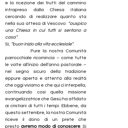
e la ricezione dei frutti del cammino 
intrapreso dalla Chiesa italiana 
cercando di realizzare quanto sta 
nella sua attesa di Vescovo: 
“auspico 
una Chiesa in cui tutti si sentano a 
casa”
.
Sì, 
“buon inizio alla vita ecclesiale”
.
          Pure la nostra Comunità 
parrocchiale ricomincia – come tutte 
le volte all’inizio dell’anno pastorale – 
nel segno sicuro della tradizione 
eppure aperta e attenta alla realtà 
che oggi viviamo e che qui ci interpella, 
continuando così quella missione 
evangelizzatrice che Gesù ha affidato 
ai cristiani di tutti i tempi. Ebbene, da 
questo settembre, la nostra Comunità 
riceve il dono di un prete che 
presto
 avremo modo di conoscere
. Si 