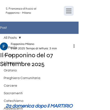
S. Francesco d'Assisi al
Fopponino - Milano
Post
All Posts
Fopponino Milano
All Posts
5 set 2025
Tempo di lettura: 3 min
Il Fopponino del 07
Avvisi
Settembre 2025
Il Fopponino
Oratorio
Preghiera Comunitaria
Carcere
Sacramenti
Catechismo
2a domenica dopo il MARTIRIO
Adolescenti