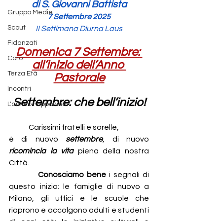
di S. Giovanni Battista
Gruppo Medie
7 Settembre 2025
Scout
II Settimana Diurna Laus
Fidanzati
Domenica 7 Settembre:
Coro
all’inizio dell’Anno 
Terza Età
Pastorale
Incontri
Settembre: che bell’inizio!
L'antico Fopponino
	Carissimi fratelli e sorelle,
è di nuovo 
settembre
,
di nuovo 
ricomincia la vita
 piena della nostra 
Città.
          Conosciamo
bene
 i segnali di 
questo inizio: le famiglie di nuovo a 
Milano, gli uffici e le scuole che 
riaprono e accolgono adulti e studenti 