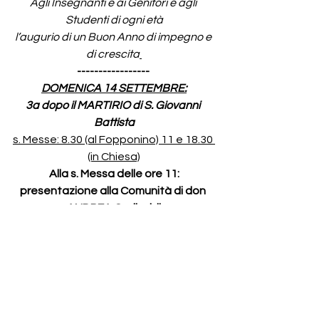
Agli Insegnanti e ai Genitori e agli 
Studenti di ogni età
l’augurio di un Buon Anno di impegno e 
di crescita
-----------------
DOMENICA 14 SETTEMBRE:
3a dopo il MARTIRIO di S. Giovanni 
Battista
s. Messe: 8.30 (al Fopponino) 11 e 18.30 
(in Chiesa)
Alla s. Messa delle ore 11:
presentazione alla Comunità di don 
ANDREA Gariboldi
-----------------
Le ISCRIZIONI al CATECHISMO 
dell’INIZIAZIONE CRISTIANA
(2a, 3a, 4a, 5a, elementare)
SI RICEVERANNO PRESSO LA 
SEGRETERIA PARROCCHIALE, IN 