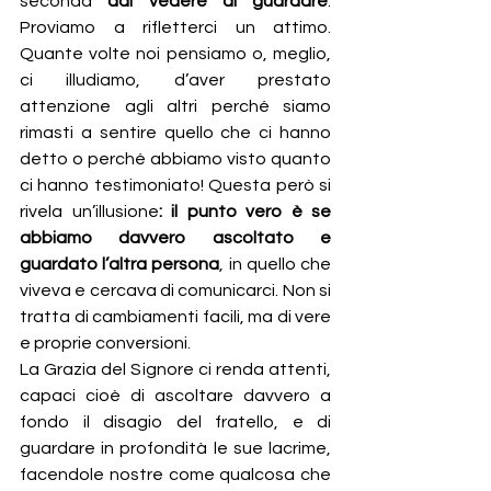
seconda 
dal vedere al guardare
. 
Proviamo a rifletterci un attimo. 
Quante volte noi pensiamo o, meglio, 
ci illudiamo, d’aver prestato 
attenzione agli altri perché siamo 
rimasti a sentire quello che ci hanno 
detto o perché abbiamo visto quanto 
ci hanno testimoniato! Questa però si 
rivela un’illusione
: il punto vero è se 
abbiamo davvero ascoltato e 
guardato l’altra persona
, in quello che 
viveva e cercava di comunicarci. Non si 
tratta di cambiamenti facili, ma di vere 
e proprie conversioni.
La Grazia del Signore ci renda attenti, 
capaci cioè di ascoltare davvero a 
fondo il disagio del fratello, e di 
guardare in profondità le sue lacrime, 
facendole nostre come qualcosa che 