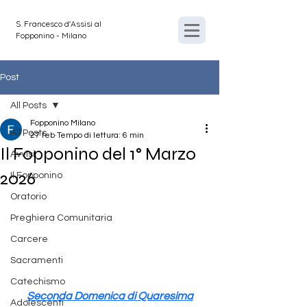
S. Francesco d'Assisi al
Fopponino - Milano
Post
All Posts
Fopponino Milano
All Posts
27 feb
Tempo di lettura: 6 min
Il Fopponino del 1° Marzo
Avvisi
2026
Il Fopponino
Oratorio
Preghiera Comunitaria
Carcere
Sacramenti
Catechismo
Seconda Domenica di Quaresima
Adolescenti