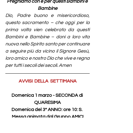
Preghiamo con e per questi Bambini e 
Bambine
Dio, Padre buono e misericordioso, 
questo sacramento – che oggi per la 
prima volta vien celebrato da questi 
Bambini e Bambine – doni a loro vita 
nuova nello Spirito santo per continuare 
a seguire più da vicino il Signore Gesù, 
loro amico e nostro Dio che vive e regna 
per tutti i secoli dei secoli. Amen
AVVISI  DELLA  SETTIMANA
Domenica 1 marzo - SECONDA di 
QUARESIMA
Domenica del 3° ANNO: ore 10: S. 
Messa animata dal Gruppo AMICI
In Oratorio: Incontro con i Genitori - 
Giochi per i Ragazzi/e