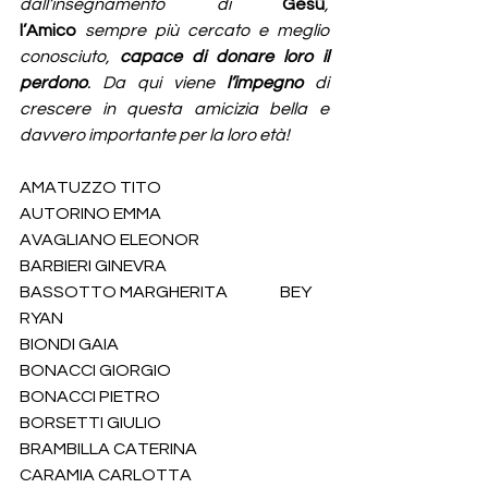
dall’insegnamento di 
Gesù
, 
l’Amico
 sempre più cercato e meglio 
conosciuto, 
capace di donare loro il 
perdono
. Da qui viene 
l’impegno 
di 
crescere in questa amicizia bella e 
davvero importante per la loro età!
AMATUZZO TITO                                   
AUTORINO EMMA
AVAGLIANO ELEONOR                      
BARBIERI GINEVRA
BASSOTTO MARGHERITA                BEY 
RYAN
BIONDI GAIA                                           
BONACCI GIORGIO
BONACCI PIETRO                                 
BORSETTI GIULIO
BRAMBILLA CATERINA                      
CARAMIA CARLOTTA