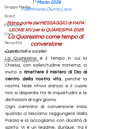
1° Marzo 2026
Gruppo Medie
II Settimana Diurna Laus
Scout
Prima parte del MESSAGGIO di PAPA 
Fidanzati
LEONE XIV per la QUARESIMA 2026
Coro
La Quaresima come tempo di 
Terza Età
conversione
Cari fratelli e sorelle!
Incontri
La Quaresima è il tempo in cui la 
L'antico Fopponino
Chiesa, con sollecitudine materna, ci 
invita a 
rimettere il mistero di Dio al 
centro della nostra vita
, perché la 
nostra fede ritrovi slancio e il cuore 
non si disperda tra le inquietudini e le 
distrazioni di ogni giorno.
Ogni cammino di conversione inizia 
quando ci lasciamo raggiungere dalla 
Parola e la accogliamo con docilità di 
spirito. Vi è un legame, dunque, tra il 