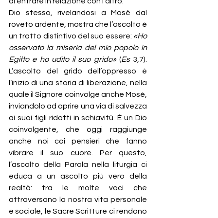
di entrare in relazione con l’altro.
Dio stesso, rivelandosi a Mosè dal 
roveto ardente, mostra che l’ascolto è 
un tratto distintivo del suo essere: 
«Ho 
osservato la miseria del mio popolo in 
Egitto e ho udito il suo grido»
 (
Es
 3,7). 
L’ascolto del grido dell’oppresso è 
l’inizio di una storia di liberazione, nella 
quale il Signore coinvolge anche Mosè, 
inviandolo ad aprire una via di salvezza 
ai suoi figli ridotti in schiavitù. È un Dio 
coinvolgente, che oggi raggiunge 
anche noi coi pensieri che fanno 
vibrare il suo cuore. Per questo, 
l’ascolto della Parola nella liturgia ci 
educa a un ascolto più vero della 
realtà: tra le molte voci che 
attraversano la nostra vita personale 
e sociale, le Sacre Scritture ci rendono 