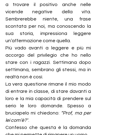
a trovare il positivo anche nelle 
vicende negative della vita. 
Sembrerebbe niente, una frase 
scontata per noi, ma conoscendo la 
sua storia, impressiona leggere 
un’affermazione come quella.
Più vado avanti a leggere e più mi 
accorgo del privilegio che ho nello 
stare con i ragazzi. Settimana dopo 
settimana, sembrano gli stessi, ma in 
realtà non è così.
La vera questione rimane il mio modo 
di entrare in classe, di stare davanti a 
loro e la mia capacità di prendere sul 
serio le loro domande. Spesso a 
bruciapelo mi chiedono: 
“Prof, ma per 
lei com’è?”
.
Confesso che questa è la domanda 
che mi permette di rimanere un uomo.