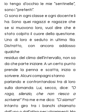
Io tengo d’occhio le mie “sentinelle”, 
sono i “preferiti”. 
Ci sono in ogni classe e ogni docente li 
ha. Sono quei ragazzi e ragazze che 
se si muovono loro, vuol dire che è 
stato colpito il cuore della questione. 
Uno di loro è seduto in ultima fila. 
Distratto, con ancora addosso 
qualche
residuo del clima dell’intervallo, non sa 
da che parte iniziare. A un certo punto 
prende la penna e scatta, inizia a 
scrivere. Alcuni compagni stanno
parlando e confrontandosi tra di loro 
sulla domanda. Lui, secco, dice: 
“O 
raga, silenzio, che non riesco a 
scrivere!”
 Fra me e me dico: 
“Ci siamo!”
Intanto giro tra i banchi chiamato 
dall’uno o dall’altra per i chiarimenti. Ma 