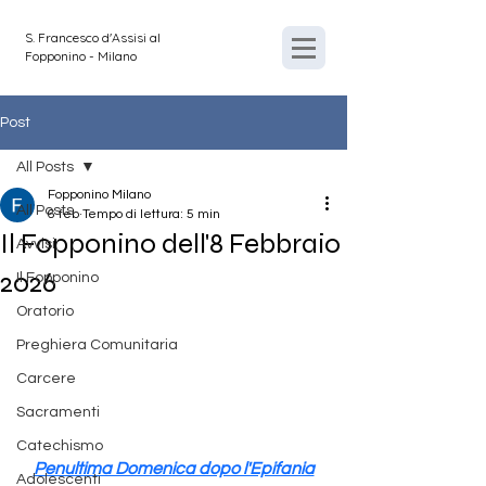
S. Francesco d'Assisi al
Fopponino - Milano
Post
All Posts
Fopponino Milano
All Posts
6 feb
Tempo di lettura: 5 min
Il Fopponino dell'8 Febbraio
Avvisi
2026
Il Fopponino
Oratorio
Preghiera Comunitaria
Carcere
Sacramenti
Catechismo
Penultima Domenica dopo l'Epifania
Adolescenti