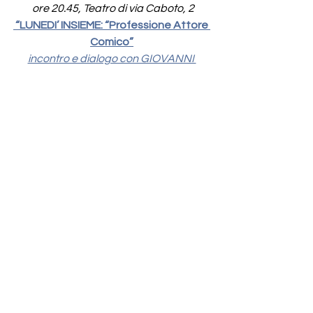
 ore 20.45, Teatro di via Caboto, 2
 “LUNEDI’ INSIEME: “Professione Attore 
Comico”
incontro e dialogo con GIOVANNI 
STORTI
-----------------------
Gli INCONTRI di CATECHISMO sono in 
Oratorio con le Catechiste
LUNEDI’ 9 
febbraio
, ore 17: Gruppo 
Cristiani
 (4° ANNO)
MERCOLEDI’ 11 
febbraio
, ore 17: 
Gruppo 
Discepoli
 (2° ANNO)
GIOVEDI’ 12 
febbraio
, ore 17: Gruppo 
Amici
 (3° ANNO)
3° Incontro in preparazione della 
PRIMA CONFESSIONE (don Serafino)
-----------------------
Martedì 10 febbraio, 
ore 19.10 in 
Chiesa: 5° Incontro Mensile di 