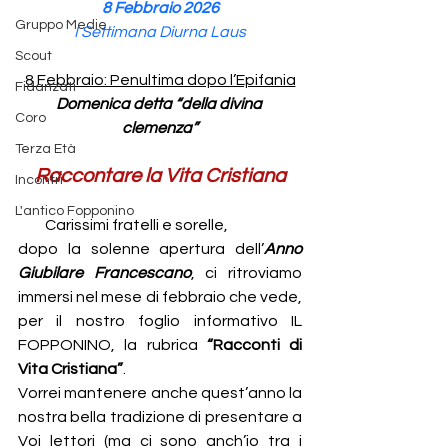
8 Febbraio 2026
Gruppo Medie
I Settimana Diurna Laus
Scout
8 Febbraio: Penultima dopo l’Epifania
Fidanzati
Domenica detta “della divina 
Coro
clemenza”
Terza Età
Raccontare la Vita Cristiana
Incontri
L'antico Fopponino
         Carissimi fratelli e sorelle,
dopo la solenne apertura dell’
Anno 
Giubilare Francescano
, ci ritroviamo 
immersi nel mese di febbraio che vede, 
per il nostro foglio informativo IL 
FOPPONINO, la rubrica 
“Racconti di 
Vita Cristiana”
.
Vorrei mantenere anche quest’anno la 
nostra bella tradizione di presentare a 
Voi lettori (ma ci sono anch’io tra i 