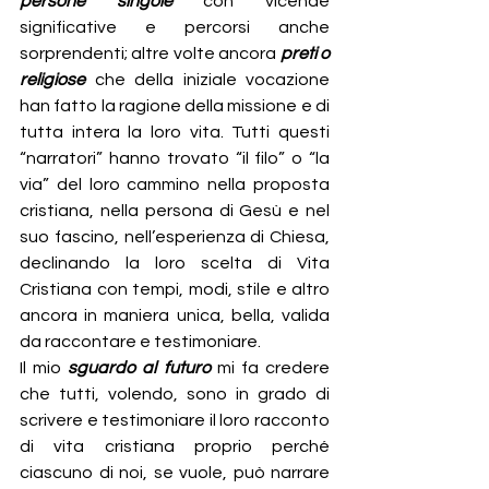
persone singole 
con vicende 
significative e percorsi anche 
sorprendenti; altre volte ancora 
preti o 
religiose
 che della iniziale vocazione 
han fatto la ragione della missione e di 
tutta intera la loro vita. Tutti questi 
“narratori” hanno trovato “il filo” o “la 
via” del loro cammino nella proposta 
cristiana, nella persona di Gesù e nel 
suo fascino, nell’esperienza di Chiesa, 
declinando la loro scelta di Vita 
Cristiana con tempi, modi, stile e altro 
ancora in maniera unica, bella, valida 
da raccontare e testimoniare.
Il mio 
sguardo al futuro 
mi fa credere 
che tutti, volendo, sono in grado di 
scrivere e testimoniare il loro racconto 
di vita cristiana proprio perché 
ciascuno di noi, se vuole, può narrare 