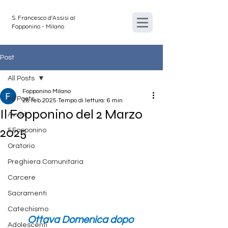
S. Francesco d'Assisi al
Fopponino - Milano
Post
All Posts
Fopponino Milano
All Posts
28 feb 2025
Tempo di lettura: 6 min
Il Fopponino del 2 Marzo
Avvisi
2025
Il Fopponino
Oratorio
Preghiera Comunitaria
Carcere
Sacramenti
Catechismo
Ottava Domenica dopo 
Adolescenti