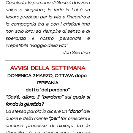
Concludo: la persona di Gesù è davvero 
unica e singolare, la fede in Lui è un 
tesoro prezioso per la vita e l’incontro e 
la compagnia tra e con i cristiani (ma 
non solo loro) sa riempire di senso e di 
speranza il nostro personale e 
irrepetibile “viaggio della vita”.
don Serafino
AVVISI  DELLA  SETTIMANA
DOMENICA 2 MARZO, OTTAVA dopo 
l’EPIFANIA
detta “del perdono”
“Cos’è, allora, il “perdono” sul quale si 
fonda la giustizia?
La stessa parola lo dice: è un 
“dono” 
del 
cuore e della mente 
“per”
 far crescere il 
comune processo di dialogo fra le 
diversità, è un riconoscere i propri 