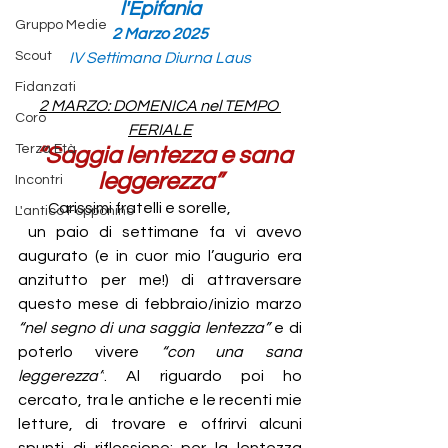
l'Epifania
Gruppo Medie
2 Marzo 2025
Scout
IV Settimana Diurna Laus
Fidanzati
2 MARZO: 
DOMENICA nel TEMPO 
Coro
FERIALE
Terza Età
“Saggia lentezza e sana 
leggerezza”
Incontri
         Carissimi fratelli e sorelle,
L'antico Fopponino
un paio di settimane fa vi avevo 
augurato (e in cuor mio l’augurio era 
anzitutto per me!) di attraversare 
questo mese di febbraio/inizio marzo 
“nel segno di una saggia lentezza” 
e di 
poterlo vivere 
“con una sana 
leggerezza”
. Al riguardo poi ho 
cercato, tra le antiche e le recenti mie 
letture, di trovare e offrirvi alcuni 