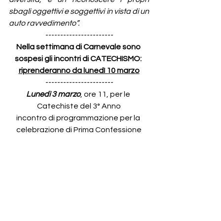
sbagli oggettivi e soggettivi in vista di un 
auto ravvedimento”.
-----------------------
Nella settimana di Carnevale sono 
sospesi gli incontri di CATECHISMO: 
riprenderanno da lunedì 10 marzo
-----------------------
Lunedì 3 marzo
, ore 11, per le 
Catechiste del 3° Anno
incontro di programmazione per la 
celebrazione di Prima Confessione
-----------------------
Martedì 4 marzo, 
ore 19
 in cripta: 
6° 
Incontro Mensile di
Preghiera
La speranza non delude:
:
“Anna: la 
speranza attende e annuncia”
-----------------------
“EVVIVA” Il Carnevale Ambrosiano