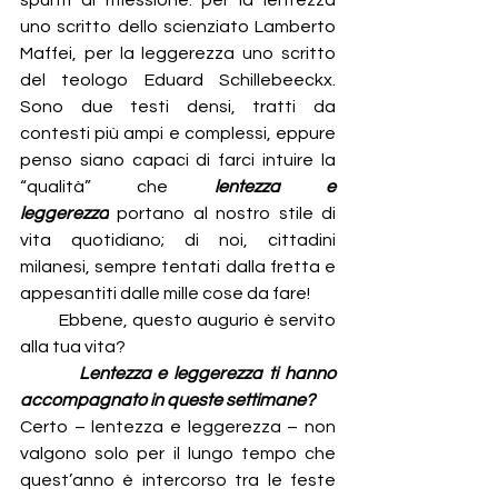
spunti di riflessione: per la lentezza 
uno scritto dello scienziato Lamberto 
Maffei, per la leggerezza uno scritto 
del teologo Eduard Schillebeeckx. 
Sono due testi densi, tratti da 
contesti più ampi e complessi, eppure 
penso siano capaci di farci intuire la 
“qualità” che 
lentezza e 
leggerezza
 portano al nostro stile di 
vita quotidiano; di noi, cittadini 
milanesi, sempre tentati dalla fretta e 
appesantiti dalle mille cose da fare!
         Ebbene, questo augurio è servito 
alla tua vita?
         Lentezza e leggerezza ti hanno 
accompagnato in queste settimane?
Certo – lentezza e leggerezza – non 
valgono solo per il lungo tempo che 
quest’anno è intercorso tra le feste 