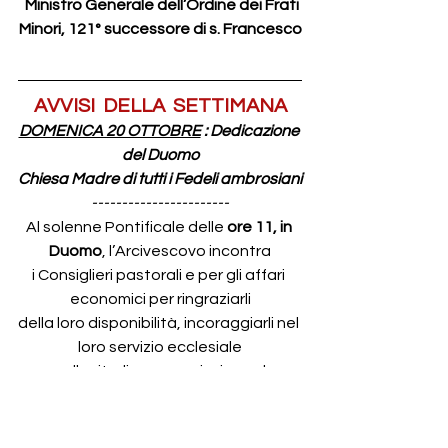
Ministro Generale dell’Ordine dei Frati 
Minori, 121° successore di s. Francesco
AVVISI  DELLA  SETTIMANA
DOMENICA 20 OTTOBRE
 : Dedicazione 
del Duomo
Chiesa Madre di tutti i Fedeli ambrosiani
-----------------------
Al solenne Pontificale delle 
ore 11, in 
Duomo
, l’Arcivescovo incontra
i Consiglieri pastorali e per gli affari 
economici per ringraziarli
della loro disponibilità, incoraggiarli nel 
loro servizio ecclesiale
e sollecitarli a curare, insieme, la 
formazione personale
-----------------------
ore 15, in Oratorio: GIOCO del 