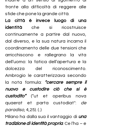
indurre a un senso di sgomento di 
fronte alla difficoltà di reggere alle 
sfide che pone la grande città.
La città è invece luogo di una 
identità
 che si ricostruisce 
continuamente a partire dal nuovo, 
dal diverso, e la sua natura incarna il 
coordinamento delle due tensioni che 
arricchiscono e rallegrano la vita 
dell’uomo: la fatica dell’apertura e la 
dolcezza del riconoscimento. 
Ambrogio le caratterizzava secondo 
la nota formula: 
“cercare sempre il 
nuovo e custodire ciò che si è 
custodito”
 (“ut et operibus nova 
quaerat et parta custodiat": 
de 
paradiso
, 4,25). (..)
Milano ha dalla sua il vantaggio di 
una 
tradizione di identità propria
. Ce l’ha – e 