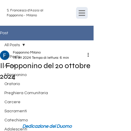
S. Francesco d'Assisi al
Fopponino - Milano
Post
All Posts
Fopponino Milano
All Posts
18 ott 2024
Tempo di lettura: 6 min
Il Fopponino del 20 ottobre
Avvisi
2024
Il Fopponino
Oratorio
Preghiera Comunitaria
Carcere
Sacramenti
Catechismo
Dedicazione del Duomo
Adolescenti