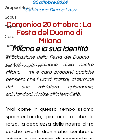
20 ottobre 2024
Gruppo Medie
I Settimana Diurna Laus
Scout
Domenica 20 ottobre : La 
Fidanzati
Festa del Duomo di 
Coro
Milano
Terza Età
Milano e la sua identità
Incontri
In occasione della Festa del Duomo – 
simbolo straordinario della nostra 
L'antico Fopponino
Milano – mi è caro proporvi qualche 
pensiero che il Card. Martini, al termine 
del suo ministero episcopale, 
salutandoci, rivolse all’intera Città.
“Mai come in questo tempo stiamo 
sperimentando, più ancora che la 
forza, la debolezza delle nostre città 
perché eventi drammatici sembrano 