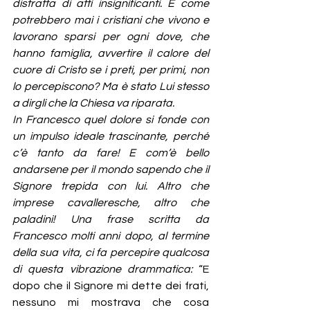
distratta di atti insignificanti. E come 
potrebbero mai i cristiani che vivono e 
lavorano sparsi per ogni dove, che 
hanno famiglia, avvertire il calore del 
cuore di Cristo se i preti, per primi, non 
lo percepiscono? Ma è stato Lui stesso 
a dirgli che la Chiesa va riparata.
In Francesco quel dolore si fonde con 
un impulso ideale trascinante, perché 
c’è tanto da fare! E com’è bello 
andarsene per il mondo sapendo che il 
Signore trepida con lui. Altro che 
imprese cavalleresche, altro che 
paladini! Una frase scritta da 
Francesco molti anni dopo, al termine 
della sua vita, ci fa percepire qualcosa 
di questa vibrazione drammatica: 
“E 
dopo che il Signore mi dette dei frati, 
nessuno mi mostrava che cosa 