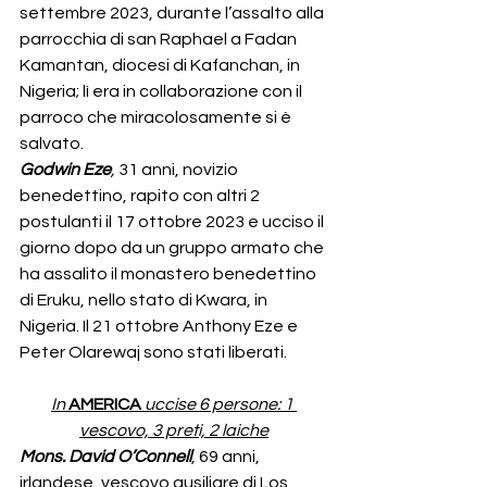
settembre 2023, durante l’assalto alla 
parrocchia di san Raphael a Fadan 
Kamantan, diocesi di Kafanchan, in 
Nigeria; lì era in collaborazione con il 
parroco che miracolosamente si è 
salvato.
Godwin Eze
, 
31 anni, novizio 
benedettino, rapito con altri 2 
postulanti il 17 ottobre 2023 e ucciso il 
giorno dopo da un gruppo armato che 
ha assalito il monastero benedettino 
di Eruku, nello stato di Kwara, in 
Nigeria. Il 21 ottobre Anthony Eze e 
Peter Olarewaj sono stati liberati.
In
AMERICA
uccise 6 persone: 1 
vescovo, 3 preti, 2 laiche
Mons. David O’Connell
, 69 anni, 
irlandese, vescovo ausiliare di Los 