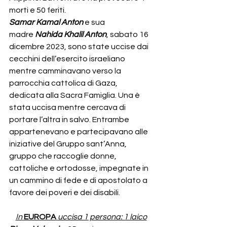
morti e 50 feriti.
Samar Kamal Anton
e sua 
madre
Nahida Khalil Anton
, sabato 16 
dicembre 2023,
sono state uccise dai 
cecchini dell’esercito israeliano 
mentre camminavano verso la 
parrocchia cattolica di Gaza, 
dedicata alla Sacra Famiglia. Una è 
stata uccisa mentre cercava di 
portare l’altra in salvo. Entrambe 
appartenevano e partecipavano alle 
iniziative del Gruppo sant’Anna, 
gruppo che raccoglie donne, 
cattoliche e ortodosse, impegnate in 
un cammino di fede e di apostolato a 
favore dei poveri e dei disabili.
In
EUROPA
uccisa 1 persona: 1 laico