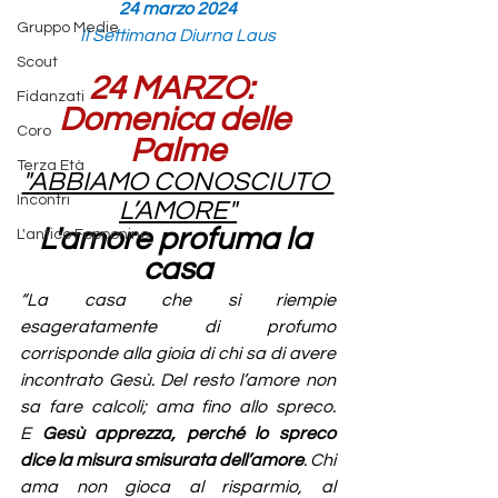
24 marzo 2024
Gruppo Medie
II Settimana Diurna Laus
Scout
24 MARZO:  
Fidanzati
Domenica delle 
Coro
Palme
Terza Età
"ABBIAMO CONOSCIUTO 
Incontri
L’AMORE"
L'amore profuma la 
L'antico Fopponino
casa
“La casa che si riempie 
esageratamente di profumo 
corrisponde alla gioia di chi sa di avere 
incontrato Gesù. Del resto l’amore non 
sa fare calcoli; ama fino allo spreco. 
E
Gesù apprezza, perché lo spreco 
dice la misura smisurata dell’amore
. Chi 
ama non gioca al risparmio, al 