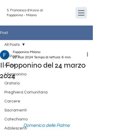
S. Francesco d'Assisi al
Fopponino - Milano
Post
All Posts
Fopponino Milano
All Posts
22 mar 2024
Tempo di lettura: 6 min
Il Fopponino del 24 marzo
Avvisi
2024
Il Fopponino
Oratorio
Preghiera Comunitaria
Carcere
Sacramenti
Catechismo
Domenica delle Palme
Adolescenti