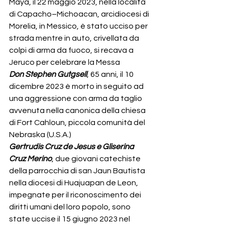
Maya, il 22 maggio 2023, nella località 
di Capacho–Michoacan, arcidiocesi di 
Morelia, in Messico, è stato ucciso per 
strada mentre in auto, crivellata da 
colpi di arma da fuoco, si recava a 
Jeruco per celebrare la Messa
Don Stephen Gutgsell
, 65 anni, il 10 
dicembre 2023 è morto in seguito ad 
una aggressione con arma da taglio 
avvenuta nella canonica della chiesa 
di Fort Cahloun, piccola comunità del 
Nebraska (U.S.A.)
Gertrudis Cruz de Jesus e Gliserina 
Cruz Merino
, due giovani catechiste 
della parrocchia di san Jaun Bautista 
nella diocesi di Huajuapan de Leon, 
impegnate per il riconoscimento dei 
diritti umani del loro popolo, sono 
state uccise il 15 giugno 2023 nel 