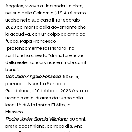
Angeles, viveva a Hacienda Heights, 
nel sud della California (U.S.A.) è stato 
ucciso nella sua casa il 18 febbraio 
2023 dal marito della governante che 
lo accudiva, con un colpo da arma da 
fuoco. Papa Francesco 
“profondamente rattristato” ha 
scritto e ha chiesto “di rifiutare le vie 
della violenza e di vincere il male con il 
bene”.
Don Juan Angulo Fonseca
, 53 anni, 
parroco di Nuestra Senora de 
Guadalupe, il 10 febbraio 2023 è stato 
ucciso a colpi di arma da fuoco nella 
località di Atotonilco El Alto, in 
Messico.
Padre Javier Garcia Villafana
, 60 anni, 
prete agostiniano, parroco di s. Ana 