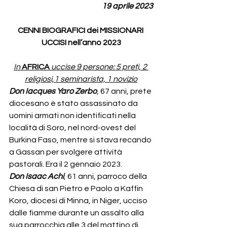
19 aprile 2023
CENNI BIOGRAFICI dei MISSIONARI 
UCCISI nell’anno 2023
In
 AFRICA 
uccise 9 persone: 5 preti, 2 
religiosi,1 seminarista, 1 novizio
Don Iacques Yaro Zerbo
, 67 anni, prete 
diocesano è stato assassinato da 
uomini armati non identificati nella 
località di Soro, nel nord-ovest del 
Burkina Faso, mentre si stava recando 
a Gassan per svolgere attività 
pastorali. Era il 2 gennaio 2023.
Don Isaac Achi
, 61 anni, parroco della 
Chiesa di san Pietro e Paolo a Kaffin 
Koro, diocesi di Minna, in Niger, ucciso 
dalle fiamme durante un assalto alla 
sua parrocchia alle 3 del mattino di 