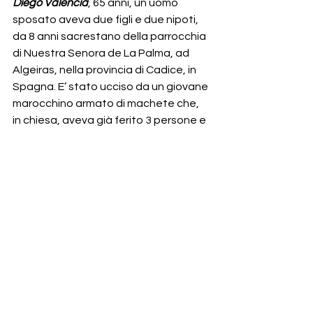
Diego Valencia
, 65 anni, un uomo 
sposato aveva due figli e due nipoti, 
da 8 anni sacrestano della parrocchia 
di Nuestra Senora de La Palma, ad 
Algeiras, nella provincia di Cadice, in 
Spagna. E’ stato ucciso da un giovane 
marocchino armato di machete che, 
in chiesa, aveva già ferito 3 persone e 
poi il sacrestano intervenuto per 
fermarlo, ma colpito all’addome il 
colpo gli è risultato fatale. “E’ morto 
per difendere la fede, la Chiesa e i 
fedeli, all’interno”.
SETTIMANA SANTA 2024
DOMENICA delle PALME 
24 marzo
S. Messe
: ore 8.30 (al Fopponino), 
10.00, 11.30, 18.30