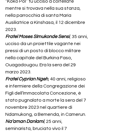
“Koko Pol” fu ucciso a coltellate 
mentre si trovava nella sua stanza, 
nella parrocchia di santa Maria 
Ausiliatrice a Kinshasa, il 12 dicembre 
2023.
Fratel Moses Simukonde Sensi
, 35 anni, 
ucciso da un proiettile vagante nei 
pressi di un posto di blocco militare 
nella capitale del Burkina Faso, 
Ouagadougou. Era la sera del 29 
marzo 2023.
Fratel Cyprian Ngeh
, 40 anni, religioso 
e infermiere della Congregazione dei 
Figli dell’Immacolata Concezione, è 
stato pugnalato a morte la sera del 7 
novembre 2023 nel quartiere di 
Ndamukong, a Bemenda, in Camerun.
Na’aman Danlami
, 25 anni, 
seminarista, bruciato vivo il 7 