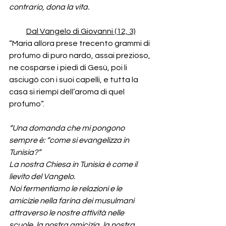
contrario, dona la vita.
Dal Vangelo di Giovanni (12, 3)
“Maria allora prese trecento grammi di 
profumo di puro nardo, assai prezioso, 
ne cosparse i piedi di Gesù, poi li 
asciugò con i suoi capelli, e tutta la 
casa si riempì dell’aroma di quel 
profumo”.
“Una domanda che mi pongono 
sempre è: “come si evangelizza in 
Tunisia?”
La nostra Chiesa in Tunisia è come il 
lievito del Vangelo.
Noi fermentiamo le relazioni e le 
amicizie nella farina dei musulmani 
attraverso le nostre attività nelle 
scuole, la nostra amicizia, la nostra 